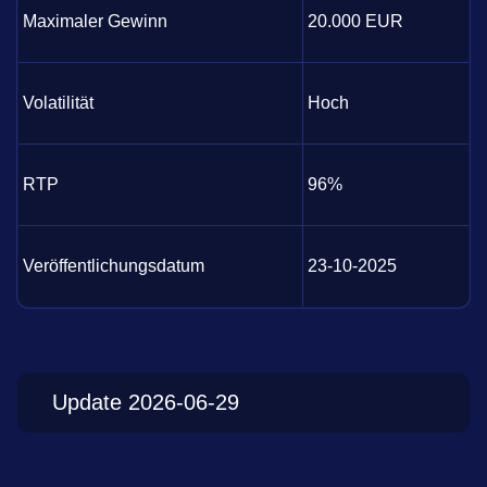
Maximaler Gewinn
20.000 EUR
Volatilität
Hoch
RTP
96%
Veröffentlichungsdatum
23-10-2025
Update 2026-06-29