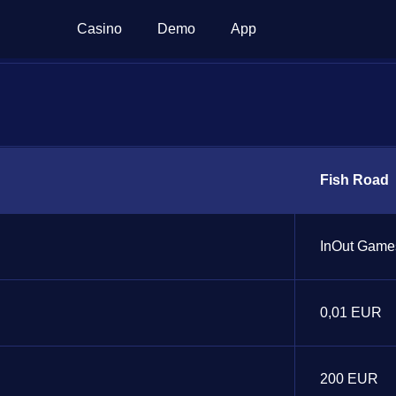
and
Casino
Demo
App
Fish Road
InOut Game
0,01 EUR
200 EUR