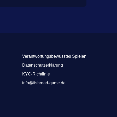
Verantwortungsbewusstes Spielen
Datenschutzerklärung
KYC-Richtlinie
info@fishroad-game.de