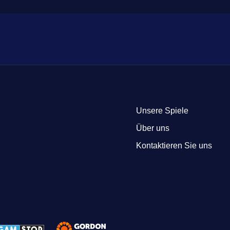
Unsere Spiele
Über uns
Kontaktieren Sie uns